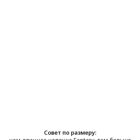
Совет по размеру:
чем длиннее цепочка Fantasy, тем больше