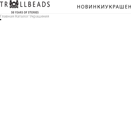
НОВИНКИ
УКРАШЕ
Главная
/
Каталог
/
Украшения
БУС
Сере
Мура
Спей
Нату
Уник
буси
Буси