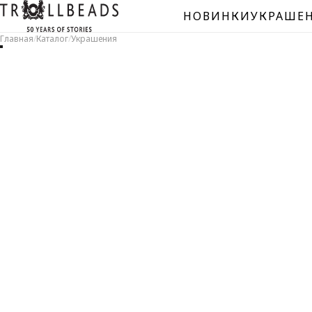
НОВИНКИ
УКРАШЕ
Главная
/
Каталог
/
Украшения
БУС
Сере
Мура
Спей
Нату
Уник
буси
Буси