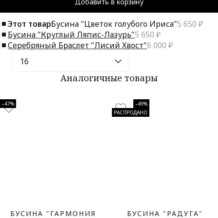
Добавить в корзину
Этот товар:
Бусина "Цветок голубого Ириса"
5 650 ₽
Бусина "Круглый Ляпис-Лазурь"
5 650 ₽
Серебряный Браслет "Лисий Хвост"
6 000 ₽
Аналогичные товары
–47%
–49%
РАСПРОДАНО
БУСИНА "ГАРМОНИЯ
БУСИНА "РАДУГА"