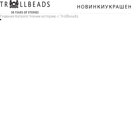
НОВИНКИ
УКРАШЕ
Главная
/
Каталог
/
Начни историю с Trollbeads
БУС
Сере
Мура
Спей
Нату
Уник
буси
Буси