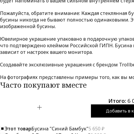
будет напоминать о вашем сильном внутреннем стерж
Пожалуйста, обратите внимание: Каждая стеклянная бу
бусины никогда не бывают полностью одинаковыми. Эт
изображенной бусины.
Ювелирное украшение упаковано в подарочную упаковку
что подтверждено клеймом Российской ГИПН. Бусина п
зависит от настроек вашего монитора.
Создавайте эксклюзивные украшения с брендом Trollbe
На фотографиях представлены примеры того, как вы м
Часто покупают вместе
Итого:
6 
Добавить в к
Этот товар:
Бусина "Синий Бамбук"
5 650 ₽