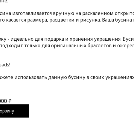
не.
сина изготавливается вручную на раскаленном открыто
о касается размера, расцветки и рисунка. Ваша бусин
 - идеально для подарка и хранения украшения. Бусин
одходит только для оригинальных браслетов и ожерел
ads!
ожете использовать данную бусину в своих украшениях
000 ₽
орзину