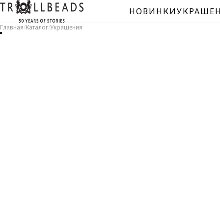
НОВИНКИ
УКРАШЕ
Главная
/
Каталог
/
Украшения
БУС
Сере
Мура
Спей
Нату
Уник
буси
Буси