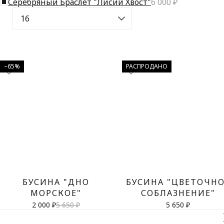
Серебряный Браслет "Лисий Хвост"
6 000 ₽
–65%
РАСПРОДАНО
БУСИНА "ДНО
БУСИНА "ЦВЕТОЧН
МОРСКОЕ"
СОБЛАЗНЕНИЕ"
2 000 ₽
5 650 ₽
5 650 ₽